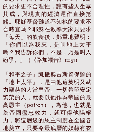
的要求更不合理性，讓有些人坐享
其成，與現實的經濟運作直接抵
觸。耶穌基督難道不知祂的要求不
合時宜嗎？耶穌在教導大家只要求
「每天」的飲食後，鄭重地聲明：
「你們以為我來，是叫地上太平
嗎？我告訴你們，不是，乃是叫人
紛爭。」（《路加福音》12:51）
「和平之子」凱撒奧古斯督保證的
「地上太平」，是由他這英明又武
力顯赫的人當皇帝。一切希望安定
繁榮的人，就要以他作為帝國的最
高恩主（patron），為他，也就是
為帝國盡忠效力，就可得他賜權
力，將這層級的恩主制度在全國各
地奠立，只要令最底層的奴隸有衣