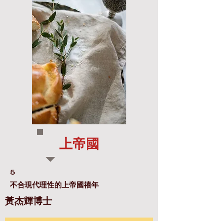
上帝國
5
不合現代理性的上帝國禧年
黃杰輝博士