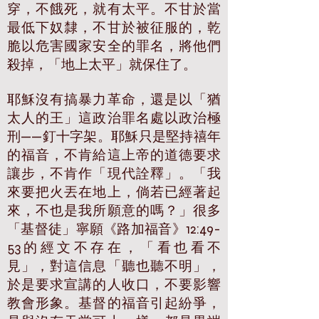
穿，不餓死，就有太平。不甘於當
最低下奴隸，不甘於被征服的，乾
脆以危害國家安全的罪名，將他們
殺掉，「地上太平」就保住了。
耶穌沒有搞暴力革命，還是以「猶
太人的王」這政治罪名處以政治極
刑——釘十字架。耶穌只是堅持禧年
的福音，不肯給這上帝的道德要求
讓步，不肯作「現代詮釋」。「我
來要把火丟在地上，倘若已經著起
來，不也是我所願意的嗎？」很多
「基督徒」寧願《路加福音》12:49-
53的經文不存在，「看也看不
見」，對這信息「聽也聽不明」，
於是要求宣講的人收口，不要影響
教會形象。基督的福音引起紛爭，