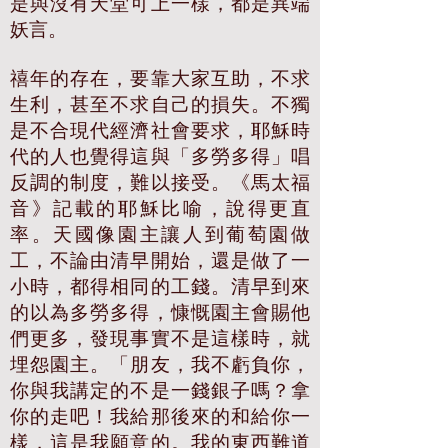
是與沒有天堂可上一樣，都是異端
妖言。
禧年的存在，要靠大家互助，不求
生利，甚至不求自己的損失。不獨
是不合現代經濟社會要求，耶穌時
代的人也覺得這與「多勞多得」唱
反調的制度，難以接受。《馬太福
音》記載的耶穌比喻，說得更直
率。天國像園主讓人到葡萄園做
工，不論由清早開始，還是做了一
小時，都得相同的工錢。清早到來
的以為多勞多得，慷慨園主會賜他
們更多，發現事實不是這樣時，就
埋怨園主。「朋友，我不虧負你，
你與我講定的不是一錢銀子嗎？拿
你的走吧！我給那後來的和給你一
樣，這是我願意的。我的東西難道