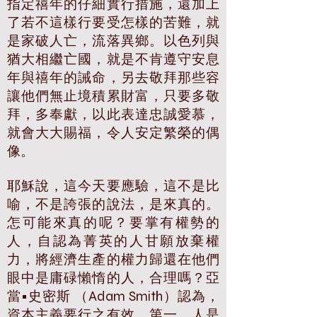
指定禧年的仔細實行措施，還加上
了若不這樣行要受怎樣的苦難，就
是家破人亡，流落異鄉。以色列與
猶大相繼亡國，就是不肯遵守安息
年與禧年的誡命，另去敬拜那些容
讓他們無止境積累財富，只要多敬
拜，多奉獻，以此表達忠誠愛慕，
就會大大賜福，令人安定繁榮的偶
像。
耶穌說，這今天要應驗，這不是比
喻，不是誇張的說法，是來真的。
怎可能來真的呢？要掌有權勢的
人，自認為菁英的人甘願放棄權
力，將經濟生產的權力歸還在他們
眼中是庸碌懶惰的人，合理嗎？亞
當•史密斯 （Adam Smith）認為，
資本主義要行之有效，第一，人是