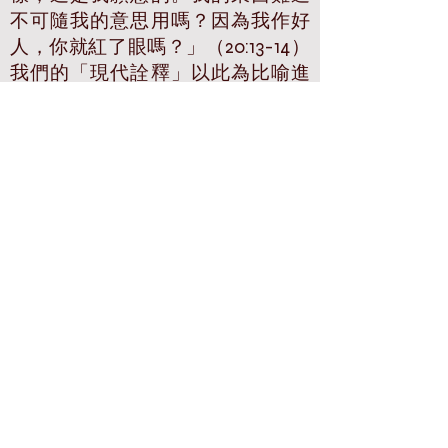
不可隨我的意思用嗎？因為我作好
人，你就紅了眼嗎？」（20:13-14）
我們的「現代詮釋」以此為比喻進
教會有多久，沒有想過這是說真的
金錢，因為我們從未想過，「地」
都是屬上主的。助人不計損失，是
可做可不做的額外善事，因為地的
出產都是我們的，由我們說了算。
猶太人因為未遵行上帝的律法而亡
國被擄，被擄歸回後，還是未有實
行安息年與禧年，卻還是沒有忘卻
這宣告，開始守「贖罪日」（《利
未記》25:8-10）。被擄回歸的猶太
人虔守安息日，為希臘殖民者洞
悉，在安息日攻打謀求獨立的瑪迦
比起義軍，猶獨軍隊守安息日，不