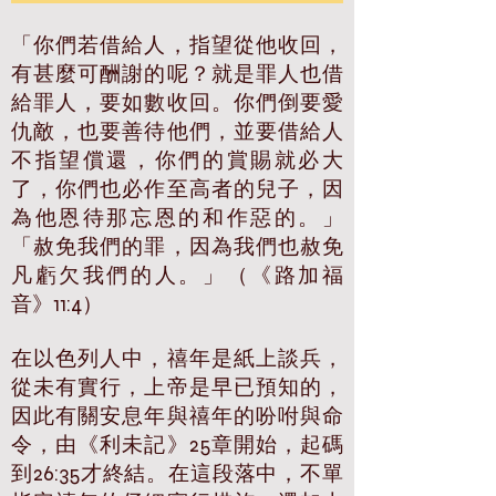
「你們若借給人，指望從他收回，
有甚麼可酬謝的呢？就是罪人也借
給罪人，要如數收回。你們倒要愛
仇敵，也要善待他們，並要借給人
不指望償還，你們的賞賜就必大
了，你們也必作至高者的兒子，因
為他恩待那忘恩的和作惡的。」
「赦免我們的罪，因為我們也赦免
凡虧欠我們的人。」（《路加福
音》11:4）
在以色列人中，禧年是紙上談兵，
從未有實行，上帝是早已預知的，
因此有關安息年與禧年的吩咐與命
令，由《利未記》25章開始，起碼
到26:35才終結。在這段落中，不單