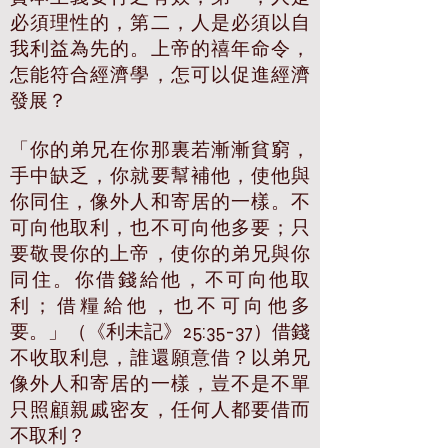
必須理性的，第二，人是必須以自
我利益為先的。上帝的禧年命令，
怎能符合經濟學，怎可以促進經濟
發展？
「你的弟兄在你那裏若漸漸貧窮，
手中缺乏，你就要幫補他，使他與
你同住，像外人和寄居的一樣。不
可向他取利，也不可向他多要；只
要敬畏你的上帝，使你的弟兄與你
同住。你借錢給他，不可向他取
利；借糧給他，也不可向他多
要。」（《利未記》25:35-37）借錢
不收取利息，誰還願意借？以弟兄
像外人和寄居的一樣，豈不是不單
只照顧親戚密友，任何人都要借而
不取利？