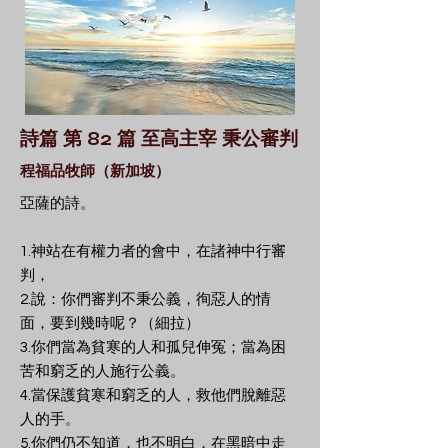
詩篇 第 82 篇 至高主宰 秉公審判
程福品牧師（新加坡）
亞薩的詩。
1.神站在有權力者的會中，在諸神中行審
判，
2.說：你們審判不秉公義，徇惡人的情
面，要到幾時呢？（細拉）
3.你們當為貧寒的人和孤兒伸冤；當為困
苦和窮乏的人施行公義。
4.當保護貧寒和窮乏的人，救他們脫離惡
人的手。
5.你們仍不知道，也不明白，在黑暗中走