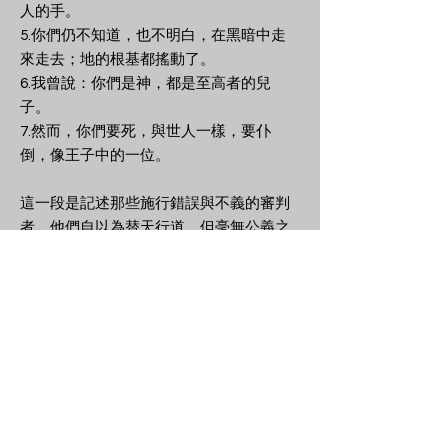
人的手。
5.你們仍不知道，也不明白，在黑暗中走
來走去；地的根基都搖動了。
6.我曾說：你們是神，都是至高者的兒
子。
7.然而，你們要死，與世人一樣，要仆
倒，像王子中的一位。
這一段是記述那些施行錯誤與不義的審判
者，他們自以為替天行道，但毫無公義之
心，忽略為神伸張正義的責任，現在要被
提控，受到大審判官的斥責與定罪。
當權者的首要責任是保護弱者，救助貧困
人，使他們不被強者、惡者欺壓。但詩人
控訴不義的審判官毫無公義之心，徇私
情，忽略了貧窮人和孤兒，沒有保護、救
助他們。他們在黑暗中行事，不明白神的
道以及他們對社會所應擔負的責任。讓他