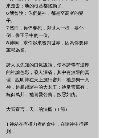
來走去；地的根基都搖動了。
6.我曾說：你們是神，都是至高者的兒
子。
7.然而，你們要死，與世人一樣，要仆
倒，像王子中的一位。
8.神啊，求你起來審判世界，因為你要得
萬邦為業。
詩人以先知的口氣說話，使本詩帶有濃厚
的神諭色彩，發人深省，其中有無限的真
理，說明神在天上施行審判；祂是獨一真
神，是超越諸神的大君王；祂掌管萬有，
統御萬邦；祂喜愛公義，嫉惡如仇。
大審宣言，天上的法庭（1 節）
1.神站在有權力者的會中，在諸神中行審
判，