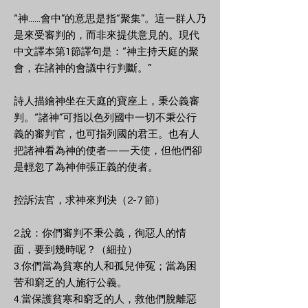
“神......會中”的意思是指“聚集”。這一群人乃
是來受審判的，而非來提供意見的。現代
中文譯本第1節譯句是：“神主持天庭的聚
會，在諸神的會議中行判斷。”
詩人描繪神坐在天庭的寶座上，秉公義審
判。“諸神”可指以色列國中一切不秉公行
義的審判官，也可指列國的君王。也有人
把諸神看為神的使者——天使，但他們卻
是輕忽了為神伸張正義的使者。
控訴法官，求神來判決（2-7 節）
2.說：你們審判不秉公義，徇惡人的情
面，要到幾時呢？（細拉）
3.你們當為貧寒的人和孤兒伸冤；當為困
苦和窮乏的人施行公義。
4.當保護貧寒和窮乏的人，救他們脫離惡