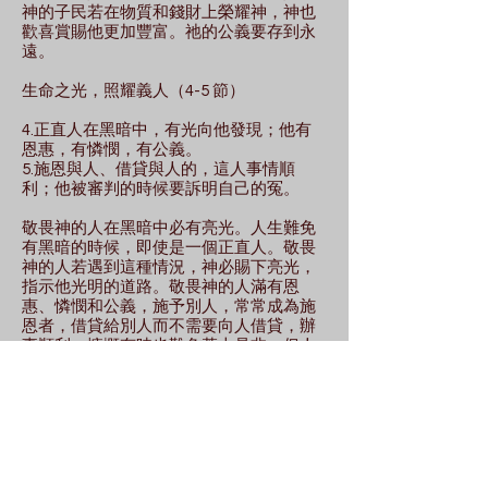
神的子民若在物質和錢財上榮耀神，神也
歡喜賞賜他更加豐富。祂的公義要存到永
遠。
生命之光，照耀義人（4-5 節）
4.正直人在黑暗中，有光向他發現；他有
恩惠，有憐憫，有公義。
5.施恩與人、借貸與人的，這人事情順
利；他被審判的時候要訴明自己的冤。
敬畏神的人在黑暗中必有亮光。人生難免
有黑暗的時候，即使是一個正直人。敬畏
神的人若遇到這種情況，神必賜下亮光，
指示他光明的道路。敬畏神的人滿有恩
惠、憐憫和公義，施予別人，常常成為施
恩者，借貸給別人而不需要向人借貸，辦
事順利。慷慨有時也難免惹上是非，但人
們知道他的為人，看出他是正人君子就不
虧負他。神也必定為他伸冤，洗脫冤情。
心性正直，行事得力（6-8 節）
6.他永不動搖；義人被記念，直到永遠。
7.他必不怕凶惡的信息；他心堅定，倚靠