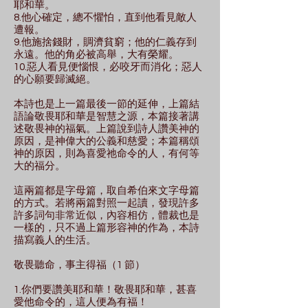
耶和華。
8.他心確定，總不懼怕，直到他看見敵人
遭報。
9.他施捨錢財，賙濟貧窮；他的仁義存到
永遠。他的角必被高舉，大有榮耀。
10.惡人看見便惱恨，必咬牙而消化；惡人
的心願要歸滅絕。
本詩也是上一篇最後一節的延伸，上篇結
語論敬畏耶和華是智慧之源，本篇接著講
述敬畏神的福氣。上篇說到詩人讚美神的
原因，是神偉大的公義和慈愛；本篇稱頌
神的原因，則為喜愛祂命令的人，有何等
大的福分。
這兩篇都是字母篇，取自希伯來文字母篇
的方式。若將兩篇對照一起讀，發現許多
許多詞句非常近似，內容相仿，體裁也是
一樣的，只不過上篇形容神的作為，本詩
描寫義人的生活。
敬畏聽命，事主得福（1 節）
1.你們要讚美耶和華！敬畏耶和華，甚喜
愛他命令的，這人便為有福！