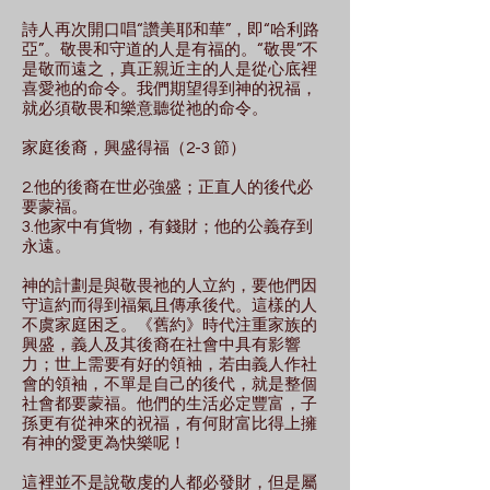
詩人再次開口唱“讚美耶和華”，即“哈利路
亞”。敬畏和守道的人是有福的。“敬畏”不
是敬而遠之，真正親近主的人是從心底裡
喜愛祂的命令。我們期望得到神的祝福，
就必須敬畏和樂意聽從祂的命令。
家庭後裔，興盛得福（2-3 節）
2.他的後裔在世必強盛；正直人的後代必
要蒙福。
3.他家中有貨物，有錢財；他的公義存到
永遠。
神的計劃是與敬畏祂的人立約，要他們因
守這約而得到福氣且傳承後代。這樣的人
不虞家庭困乏。《舊約》時代注重家族的
興盛，義人及其後裔在社會中具有影響
力；世上需要有好的領袖，若由義人作社
會的領袖，不單是自己的後代，就是整個
社會都要蒙福。他們的生活必定豐富，子
孫更有從神來的祝福，有何財富比得上擁
有神的愛更為快樂呢！
這裡並不是說敬虔的人都必發財，但是屬