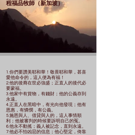
程福品牧師（新加坡）
1.你們要讚美耶和華！敬畏耶和華，甚喜
愛他命令的，這人便為有福！
2.他的後裔在世必強盛；正直人的後代必
要蒙福。
3.他家中有貨物，有錢財；他的公義存到
永遠。
4.正直人在黑暗中，有光向他發現；他有
恩惠，有憐憫，有公義。
5.施恩與人、借貸與人的，這人事情順
利；他被審判的時候要訴明自己的冤。
6.他永不動搖；義人被記念，直到永遠。
7.他必不怕凶惡的信息；他心堅定，倚靠