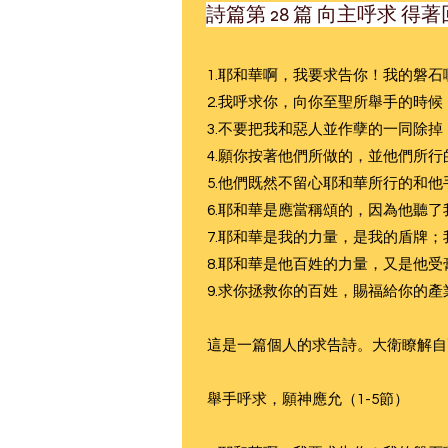
詩篇第 28 篇 向主呼求 得
1.耶和華啊，我要求告你！我的磐
2.我呼求你，向你至聖所舉手的時
3.不要把我和惡人並作孽的一同除
4.願你按著他們所做的，並他們所
5.他們既然不留心耶和華所行的和
6.耶和華是應當稱頌的，因為他聽
7.耶和華是我的力量，是我的盾牌
8.耶和華是他百姓的力量，又是他
9.求你拯救你的百姓，賜福給你的
這是一篇個人的求告詩。大衛瞭解自
舉手呼求，願神應允（1-5節）