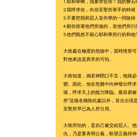
1.耶和華啊，我要求告你！我的磐
2.我呼求你，向你至聖所舉手的時
3.不要把我和惡人並作孽的一同除
4.願你按著他們所做的，並他們所
5.他們既然不留心耶和華所行的和
大衛處在極度的危險中，當時情形可
對他來說是異常的可怕。
大衛知道，倘若神閉口不言，他就必
變。因此，他在危難中向神發出呼求
禱，呼求天上的能力降臨。最容易被
所”這個名稱除此處以外，首次出現
至聖所早已為人所引用。
大衛所怕的，是自己被交給惡人。他
仇，乃是要表明公義，盼望正義得伸