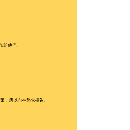
加給他們。
拋棄，所以向神懇求禱告。