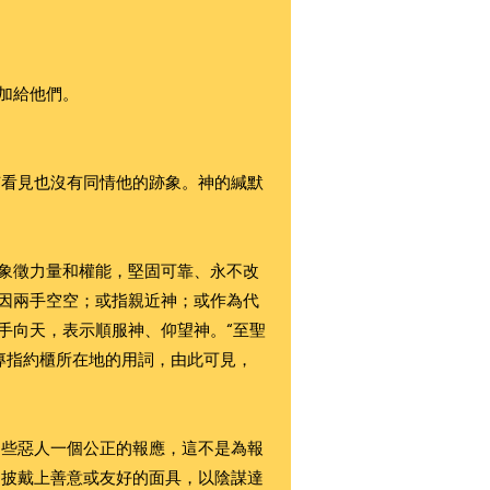
加給他們。
有看見也沒有同情他的跡象。神的緘默
，象徵力量和權能，堅固可靠、永不改
，因兩手空空；或指親近神；或作為代
手向天，表示順服神、仰望神。“至聖
專指約櫃所在地的用詞，由此可見，
這些惡人一個公正的報應，這不是為報
常披戴上善意或友好的面具，以陰謀達