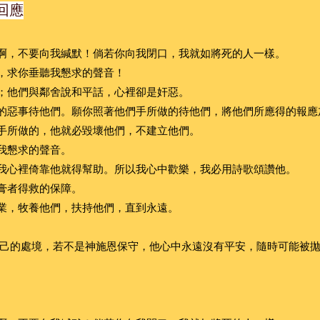
著回應
石啊，不要向我緘默！倘若你向我閉口，我就如將死的人一樣。
候，求你垂聽我懇求的聲音！
掉；他們與鄰舍說和平話，心裡卻是奸惡。
行的惡事待他們。願你照著他們手所做的待他們，將他們所應得的報應
他手所做的，他就必毀壞他們，不建立他們。
了我懇求的聲音。
；我心裡倚靠他就得幫助。所以我心中歡樂，我必用詩歌頌讚他。
受膏者得救的保障。
產業，牧養他們，扶持他們，直到永遠。
己的處境，若不是神施恩保守，他心中永遠沒有平安，隨時可能被