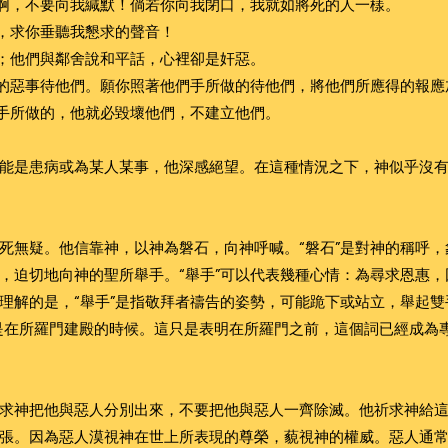
石啊，不要向我緘默！倘若你向我閉口，我就如將死的人一樣。
候，求你垂聽我懇求的聲音！
掉；他們與鄰舍說和平話，心裡卻是奸惡。
行的惡事待他們。願你照著他們手所做的待他們，將他們所應得的報應
他手所做的，他就必毀壞他們，不建立他們。
能是患病或為某人某事，他深感絕望。在這種情況之下，神似乎沒
死無疑。他信靠神，以神為磐石，向神呼喊。“磐石”是對神的稱呼
，迫切地向神的聖所舉手。“舉手”可以代表幾種心情：為尋求恩惠
理解的是，“舉手”是指敬拜者禱告的姿勢，可能跪下或站立，舉起雙
是在所羅門建殿的時候。這只是表明在所羅門之前，這個詞已經成為
求神把他與惡人分別出來，不要把他與惡人一齊除滅。他祈求神給
張。因為惡人漠視神在世上所表現的尊榮，藐視神的權威。惡人通