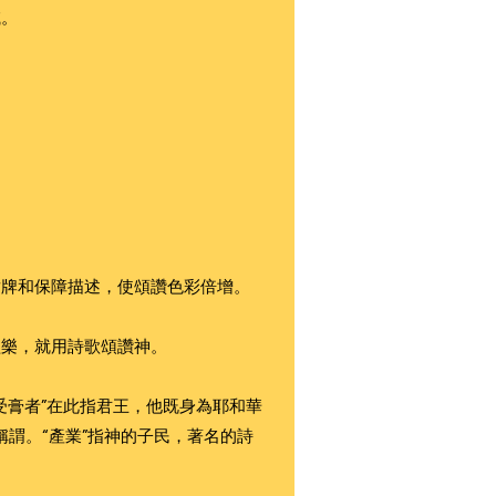
滅。
盾牌和保障描述，使頌讚色彩倍增。
歡樂，就用詩歌頌讚神。
受膏者”在此指君王，他既身為耶和華
稱謂。“產業”指神的子民，著名的詩