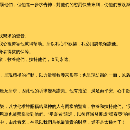
罰他們，但他進一步求告神，對他們的懲罰快些來到，使他們被毀
了我懇求的聲音。
；我心裡倚靠他就得幫助。所以我心中歡樂，我必用詩歌頌讚他。
受膏者得救的保障。
產業，牧養他們，扶持他們，直到永遠。
，呈現積極的行動，以力量和牧養來形容；也呈現防衛的一面，以
應允所求，因此他的祈求變為讚美。他有指望，滿足而平安。心中
樂，以致他求神賜福給屬神的人有同樣的豐富，牧養和扶持他們。“
惠也能照樣臨到他們。“受膏者”這詞，以後逐漸發展成“彌賽亞”的
中，由此看來，神竟以我們為祂最寶貴的財產，豈不是太稀奇了！