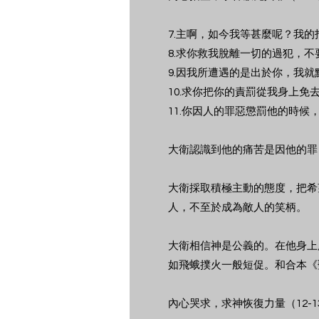
7.主啊，如今我等甚麼呢？我的
8.求你救我脫離一切的過犯，
9.因我所遭遇的是出於你，我就
10.求你把你的責罰從我身上免
11.你因人的罪惡懲罰他的時
大衛認識到他的痛苦是因他的罪
大衛採取積極主動的態度，把希
人，不至於成為敵人的笑柄。
大衛相信神是公義的。在他身上
如飛蛾撲火一般短促。和合本《
內心哭求，求神恢復力量（12-1