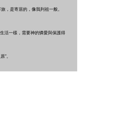
客旅，是寄居的，像我列祖一般。
生活一樣，需要神的憐愛與保護得
原”。