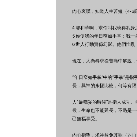
內心哀嘆，知道人生苦短（4-6
4.耶和華啊，求你叫我曉得我
5.你使我的年日窄如手掌；我
6.世人行動實係幻影。他們忙
現在，大衛尋求從苦痛中解脫，
“年日窄如手掌”中的“手掌”是
長，與神的永恆比較，何等有限
人“最穩妥的時候”是指人成功
候，生命也不能延長，不過是一
己無福享受。
內心指望，求神赦免其罪（7-1