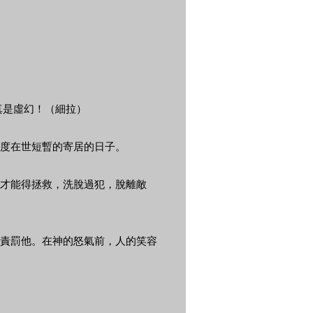
真是虛幻！（細拉）
度在世短暫的寄居的日子。
才能得拯救，洗脫過犯，脫離敵
責罰他。在神的怒氣前，人的笑容