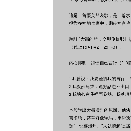
這是一首優美的哀歌，是一篇求
投靠在神的供應中，期待神會停
題註 “大衛的詩，交與伶長耶杜
（代上16:41-42，25:1-3）。
內心抑制，謹慎自己言行（1-3
1.我曾說：我要謹慎我的言行
2.我默然無聲，連好話也不出
3.我的心在我裡面發熱。我默
本段說出大衛禱告的原因。他決
言多語，甚至好像騾馬，用嚼環
熱”，快要爆炸。“火就燒起”