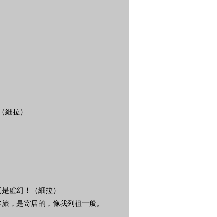
（細拉）
真是虛幻！（細拉）
客旅，是寄居的，像我列祖一般。