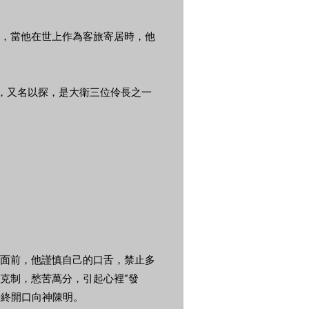
，當他在世上作為客旅寄居時，他
頓，又名以探，是大衛三位伶長之一
面前，他謹慎自己的口舌，禁止多
克制，愁苦萬分，引起心裡“發
最終開口向神陳明。