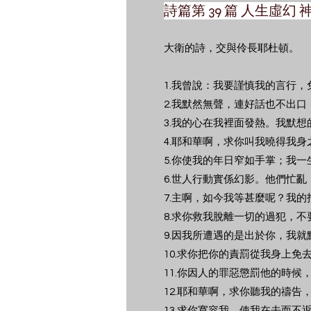
詩篇第 39 篇 人生虛幻
大衛的詩，交與伶長耶杜頓。
1.我曾說：我要謹慎我的言行
2.我默然無聲，連好話也不出
3.我的心在我裡面發熱。我默
4.耶和華啊，求你叫我曉得我
5.你使我的年日窄如手掌；我
6.世人行動實係幻影。他們忙
7.主啊，如今我等甚麼呢？我的
8.求你救我脫離一切的過犯，
9.因我所遭遇的是出於你，我就
10.求你把你的責罰從我身上免
11.你因人的罪惡懲罰他的時
12.耶和華啊，求你聽我的禱
13.求你寬容我，使我在去而不