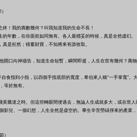
節）
身之終！我的壽數幾何？叫我知道我的生命不長！
一生的年數，在你面前如同無有。各人最穩妥的時候，真是全然虛幻。
亂，真是枉然；積蓄財寶，不知將來有誰收取。
他開口向神禱告，知道生命短暫，瞬間即逝，人生在世有幾何？萬物
指手自食指到小指，以四個手指底部的寬度，希伯來人稱“一手掌寬”
，等於無有。
、飛黃騰達之時。但這些轉眼間便過去，無論人生成就多大，或在世
個影兒、一個幻想，人生全然是虛空的。畢生辛苦勞碌掙來的產業，
1節）