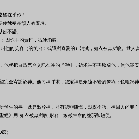
指望在乎你！
不要使我受愚頑人的羞辱。
默然不語。
去；因你手的責打，我便消滅。
候，叫他的笑容（的笑容：或譯所喜愛的）消滅，如衣被蟲所咬。世人
，他就把自己完全交託在神的指望中，祈求神不再懲罰他，使他能安
望完全寄託於神。他向神呼求，認定神是永遠不變的倚靠；也唯獨神
所發生的事，既是出於神，只有認罪懺悔，默默不語。神因人的罪而
聖經》用“如衣被蟲所咬”形容，象徵生命的脆弱和短促。
3節）