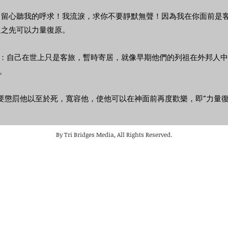
告，留心聽我的呼求！我流淚，求你不要靜默無聲！因為我在你面前是
返之先可以力量復原。
：自己在世上只是客旅，暫時寄居，就像早期他們的列祖在外邦人中
。
不要懲罰他以至於死，寬容他，使他可以在神面前再度歡樂，即“力量復
By Tri Bridges Media, All Rights Reserved.