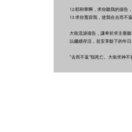
12.耶和華啊，求你聽我的禱
13.求你寬容我，使我在去而不
大衛流淚禱告，謙卑祈求主垂聽
以繼續存活，並安享餘下的年日
“去而不返”指死亡。大衛求神