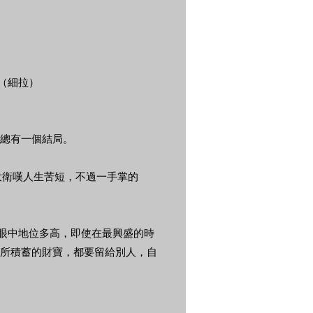
（細拉）
總有一個結局。
。大衛嘆人生苦短，不過一手掌的
人眼中地位多高，即使在最興盛的時
所積蓄的財寶，都要留給別人，自