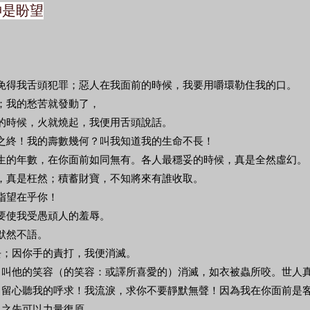
 神是盼望
，免得我舌頭犯罪；惡人在我面前的時候，我要用嚼環勒住我的口。
口；我的愁苦就發動了，
想的時候，火就燒起，我便用舌頭說話。
身之終！我的壽數幾何？叫我知道我的生命不長！
一生的年數，在你面前如同無有。各人最穩妥的時候，真是全然虛幻。
亂，真是枉然；積蓄財寶，不知將來有誰收取。
指望在乎你！
不要使我受愚頑人的羞辱。
默然不語。
去；因你手的責打，我便消滅。
候，叫他的笑容（的笑容：或譯所喜愛的）消滅，如衣被蟲所咬。世人
告，留心聽我的呼求！我流淚，求你不要靜默無聲！因為我在你面前是
返之先可以力量復原。