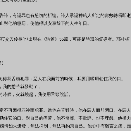
告詩，有認罪也有懇切的祈禱。詩人承認神給人所定的壽數轉瞬即逝
止對他的懲罰，使他得以安享餘下的人生年日。
頓”,“交與伶長”也出現在《詩篇》55篇，可能是詩班的督導者。耶杜
節）
，免得我舌頭犯罪；惡人在我面前的時候，我要用嚼環勒住我的口。
口；我的愁苦就發動了，
想的時候，火就燒起，我便用舌頭說話。
定不再因得罪神而犯罪。當他在苦難時，他在惡人面前閉口。在惡人
勒住它的口。對自己的痛苦，他不發聲、不批評、也不埋怨。他極力
是說感情如火迸發，無法抑制，無法再約束自己。他心中有難言之痛，