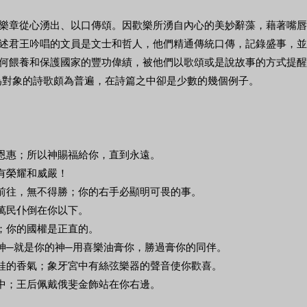
樂章從心湧出、以口傳頌。因歡樂所湧自內心的美妙辭藻，藉著嘴唇
述君王吟唱的文員是文士和哲人，他們精通傳統口傳，記錄盛事，並
何餵養和保護國家的豐功偉績，被他們以歌頌或是說故事的方式提醒
為對象的詩歌頗為普遍，在詩篇之中卻是少數的幾個例子。
有恩惠；所以神賜福給你，直到永遠。
大有榮耀和威嚴！
車前往，無不得勝；你的右手必顯明可畏的事。
；萬民仆倒在你以下。
的；你的國權是正直的。
以神─就是你的神─用喜樂油膏你，勝過膏你的同伴。
肉桂的香氣；象牙宮中有絲弦樂器的聲音使你歡喜。
之中；王后佩戴俄斐金飾站在你右邊。