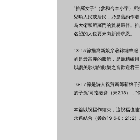
“推羅女子”（參和合本小字）
兒喻人民或居民，乃是舊約作者
為大衛和所羅門的貿易夥伴。推
名望的人也要來向新婦求恩。
13-15 節描寫新娘穿著錦
的是最富麗的服飾，是最精緻用
以讚美歌頌的歡樂之音歡迎君王
16-17 節是詩人祝賀新郎新
的子孫”可指教會（來2:13）
本篇以祝福作結束，這祝福也連
永遠結合（參啟19: 6-8；21: 2