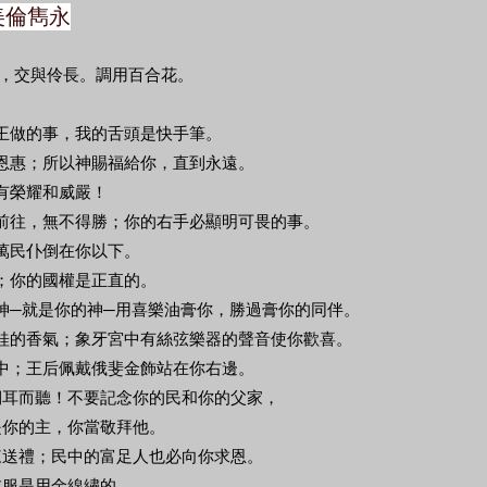
 美倫雋永
，交與伶長。調用百合花。
為王做的事，我的舌頭是快手筆。
有恩惠；所以神賜福給你，直到永遠。
大有榮耀和威嚴！
車前往，無不得勝；你的右手必顯明可畏的事。
；萬民仆倒在你以下。
的；你的國權是正直的。
以神─就是你的神─用喜樂油膏你，勝過膏你的同伴。
肉桂的香氣；象牙宮中有絲弦樂器的聲音使你歡喜。
之中；王后佩戴俄斐金飾站在你右邊。
要側耳而聽！不要記念你的民和你的父家，
是你的主，你當敬拜他。
必來送禮；民中的富足人也必向你求恩。
衣服是用金線繡的。