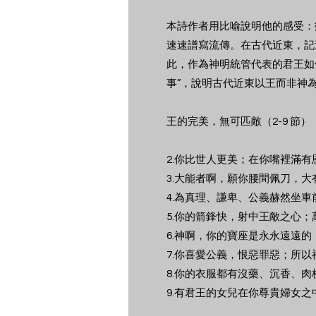
本詩作者用比喻說明他的感受：
速速譜寫流傳。在古代近東，記
此，作為神明統管代表的君王如
事”，說明古代近東以王而非神
王的完美，無可匹敵（2-9 節）
2.你比世人更美；在你嘴裡滿
3.大能者啊，願你腰間佩刀，
4.為真理、謙卑、公義赫然坐
5.你的箭鋒快，射中王敵之心
6.神啊，你的寶座是永永遠遠
7.你喜愛公義，恨惡罪惡；所
8.你的衣服都有沒藥、沉香、
9.有君王的女兒在你尊貴婦女