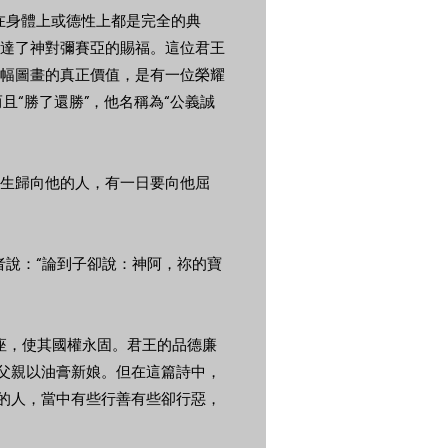
論在身體上或德性上都是完全的典
達了神對彌賽亞的賜福。這位君王
幅圖畫的真正價值，是有一位榮耀
且“勝了還勝”，他名稱為“公義誠
生歸向他的人，有一日要向他屈
者說：“論到子卻說：神阿，祢的寶
寶座，使其國權永固。君王的品德廉
的父親以油膏新娘。但在這篇詩中，
邊的人，當中有些行善有些卻行惡，