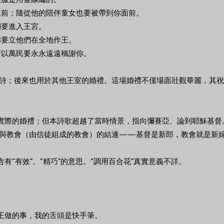
到王前；隨從他的陪伴童女也要被帶到你面前。
們要進入王宮。
你要立他們在全地作王。
所以萬民要永永遠遠稱謝你。
詩；後來也用於其他王室的婚禮。這場婚禮不僅場面壯觀華麗，其祝
指實際的婚禮；但本詩歌超越了當時情景，指向彌賽亞、論到耶穌基督
與教會（由信徒組成的教會）的結連——基督是新郎，教會就是新
含有“有效”、“精巧”的意思。“調用百合花”真實意義不詳。
為王做的事，我的舌頭是快手筆。