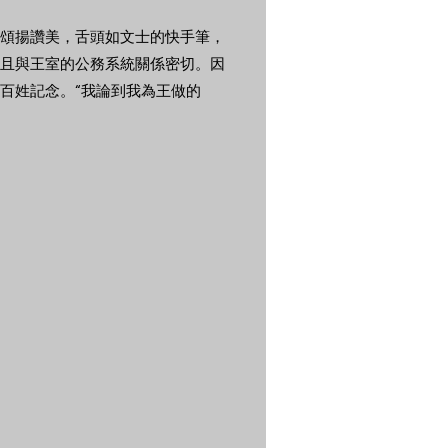
頌揚讚美，舌頭如文士的快手筆，
且與王室的公務系統關係密切。因
百姓記念。“我論到我為王做的