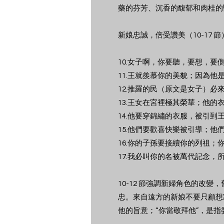
藥的芬芳、沉香的馥郁和肉桂的
新娘忠誠，倍受讚美（10-17 節
10.女子啊，你要聽，要想，
11.王就羨慕你的美貌；因為他
12.推羅的民（原文是女子）
13.王女在宮裡極其榮華；他的
14.他要穿錦繡的衣服，被引
15.他們要歡喜快樂被引導；他
16.你的子孫要接續你的列祖；
17.我必叫你的名被萬代記念，
10-12 節強調新婦角色的
忠。來自遠方的新娘不要只顧想
他的旨意；“你當敬拜他”，是