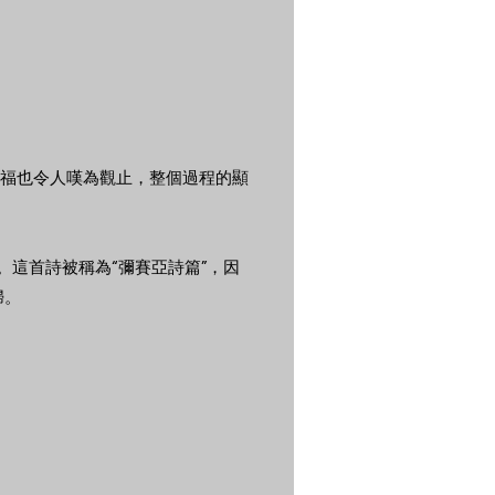
福也令人嘆為觀止，整個過程的顯
。這首詩被稱為“彌賽亞詩篇”，因
婦。