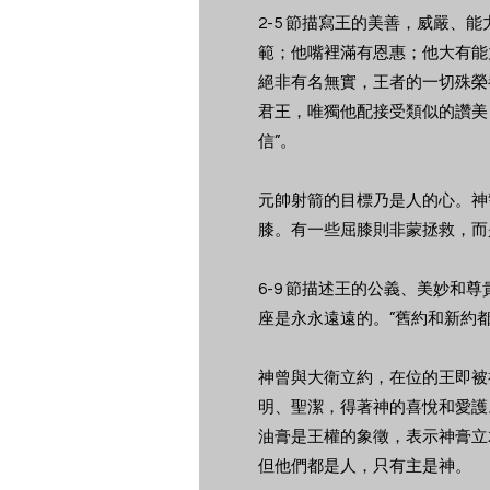
2-5 節描寫王的美善，威嚴、
範；他嘴裡滿有恩惠；他大有能
絕非有名無實，王者的一切殊榮
君王，唯獨他配接受類似的讚美，
信”。
元帥射箭的目標乃是人的心。神
膝。有一些屈膝則非蒙拯救，而
6-9 節描述王的公義、美妙和
座是永永遠遠的。”舊約和新約
神曾與大衛立約，在位的王即被
明、聖潔，得著神的喜悅和愛護
油膏是王權的象徵，表示神膏立
但他們都是人，只有主是神。