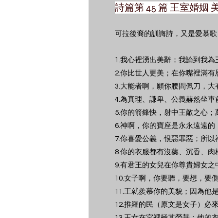
詩篇第 45 篇 王室婚姻
可拉後裔的訓誨詩，又是愛慕歌
1.我心裡湧出美辭；我論到我
2.你比世人更美；在你嘴裡滿
3.大能者啊，願你腰間佩刀，
4.為真理、謙卑、公義赫然坐
5.你的箭鋒快，射中王敵之心
6.神啊，你的寶座是永永遠遠
7.你喜愛公義，恨惡罪惡；所
8.你的衣服都有沒藥、沉香、
9.有君王的女兒在你尊貴婦女
10.女子啊，你要聽，要想，
11.王就羨慕你的美貌；因為他
12.推羅的民（原文是女子）
13.王女在宮裡極其榮華；他的