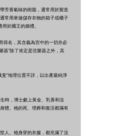
帶芳香氣味的樹脂，通常用於製造
通常用來做儲存衣物的箱子或櫃子
料適用於國王的婚禮。
飾而得名，其含義為宮中的一切亦必
絲弦樂器”除了肯定是弦樂器之外，其
俄斐”地理位置不詳，以出產最純淨
祂降生時，博士獻上黃金、乳香和沒
身體。祂的死、埋葬和復活都滿有
贖世人。祂身穿的衣服，都充滿了沒