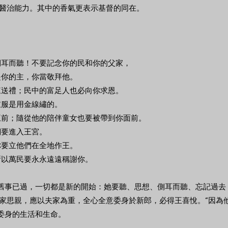
醫治能力。其中的香氣更表示基督的同在。
）
要側耳而聽！不要記念你的民和你的父家，
是你的主，你當敬拜他。
必來送禮；民中的富足人也必向你求恩。
衣服是用金線繡的。
到王前；隨從他的陪伴童女也要被帶到你面前。
們要進入王宮。
你要立他們在全地作王。
所以萬民要永永遠遠稱謝你。
改變，舊事已過，一切都是新的開始：她要聽、思想、側耳而聽、忘記過
家思親，應以夫家為重，全心全意委身於新郎，必得王喜悅。“因為
指委身的生活和生命。