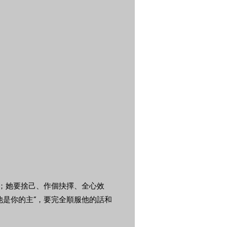
去；她要捨己、作個抉擇、全心效
他是你的主”，要完全順服他的話和