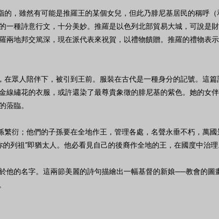
所指的，雖然有可能是推羅王的某個女兒，但此乃腓尼基居民的稱呼（
的一種詩意行文，十分美妙。推羅是以色列北部貿易大城，可說是財富
羅兩地邦交篤深，現在派代表來祝賀，以禮物饋贈。推羅的禮物表示
繡華服，在眾人陪伴下，被引到王前。服裝在古代是一種身分的記號。這
金線繡花的衣服，或許還染了最尊貴象徵的腓尼基的紫色。她的女伴
的蒞臨。
娘子孫繁衍；他們的子孫要在全地作王，管理各處，名聲永垂不朽，萬
，“你的列祖”即猶太人。他必看見自己的後裔作全地的王，在國度中治理
於他的名字。這兩節美麗的詩句描繪出一幅基督的新娘──教會的圖
）。