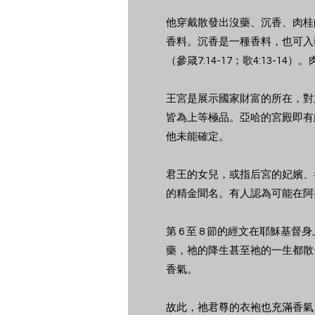
他穿戴散發出沒藥、沉香、肉桂
香料。沉香是一種香料，也可入
（參箴7:14-17；歌4:13
王宮是展示國家財富的所在，對
皆為上等極品。亞哈的宮殿即有此美
他未能確定。
君王的女兒，或指后宮的妃嬪、
的精金聞名。有人認為可能在阿
第 6 至 8 節的經文在耶穌
藥，祂的降生甚至祂的一生都散
香氣。
故此，祂君尊的衣袍也充滿香氣