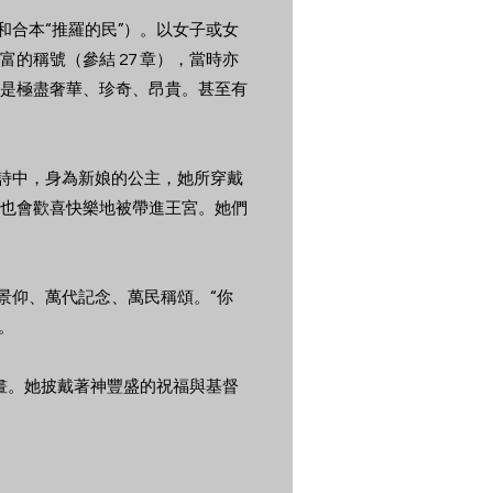
和合本“推羅的民”）。以女子或女
的稱號（參結 27 章），當時亦
是極盡奢華、珍奇、昂貴。甚至有
篇詩中，身為新娘的公主，她所穿戴
也會歡喜快樂地被帶進王宮。她們
國景仰、萬代記念、萬民稱頌。“你
。
畫。她披戴著神豐盛的祝福與基督