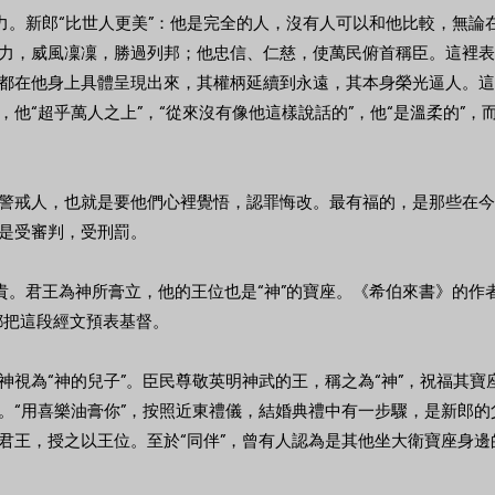
能力。新郎“比世人更美”：他是完全的人，沒有人可以和他比較，無
力，威風凜凜，勝過列邦；他忠信、仁慈，使萬民俯首稱臣。這裡表
都在他身上具體呈現出來，其權柄延續到永遠，其本身榮光逼人。這
他“超乎萬人之上”，“從來沒有像他這樣說話的”，他“是溫柔的”，而
警戒人，也就是要他們心裡覺悟，認罪悔改。最有福的，是那些在今
是受審判，受刑罰。
尊貴。君王為神所膏立，他的王位也是“神”的寶座。《希伯來書》的作
都把這段經文預表基督。
神視為“神的兒子”。臣民尊敬英明神武的王，稱之為“神”，祝福其
。“用喜樂油膏你”，按照近東禮儀，結婚典禮中有一步驟，是新郎
君王，授之以王位。至於“同伴”，曾有人認為是其他坐大衛寶座身