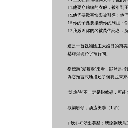
14.他要穿錦繡的衣服，被引
15.他們要歡喜快樂被引導；他
16.你的子孫要接續你的列祖；
17.我必叫你的名被萬代記念，
這是一首祝頌國王大婚日的讚美
赫輝煌現於字裡行間。
從標題“愛慕歌”來看，顯然是
為它預言式地描述了彌賽亞未來
“訓誨詩”不一定是指教導，可能
歡樂歌頌，湧流美辭（1 節）
1.我心裡湧出美辭；我論到我