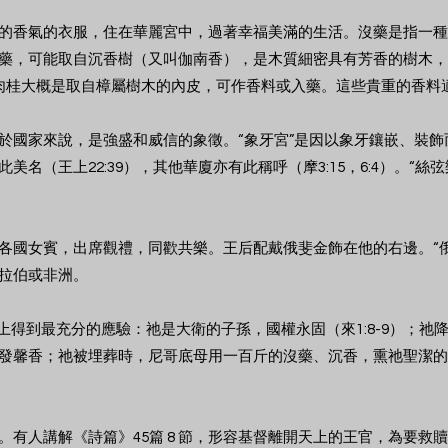
的香氣的衣服，住在華麗宮中，過著幸福美滿的生活。沒藥是指一種
藥，可能取自沉香樹（又叫伽南香），是木質細密具有芳香的樹木，
-14）。肉桂大概是取自樟屬樹木的內皮，可作香料或入藥。這些貴重的香
於國家來說，是強盛和威信的象徵。“象牙宮”是因以象牙鑲嵌、裝
名（王上22:39），其他華廈亦有此稱呼（摩3:15，6:4）。“
各國女賓，出席觀禮，同歡共樂。王后配戴俄斐金飾在他的右邊。“
拉伯或非洲。
基督身上得到最充分的應驗：祂是大衛的子孫，國權永固（來1:8-9）；
發馨香；祂被埋葬時，尼哥底母用一百斤的沒藥、沉香，熏祂聖潔的
。有人講解《詩篇》45篇 8 節，形容基督離開天上的王官，為要救