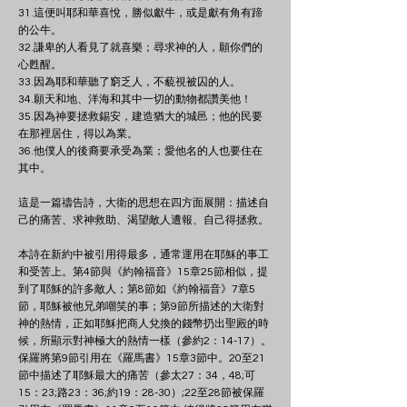
31.這便叫耶和華喜悅，勝似獻牛，或是獻有角有蹄
的公牛。
32.謙卑的人看見了就喜樂；尋求神的人，願你們的
心甦醒。
33.因為耶和華聽了窮乏人，不藐視被囚的人。
34.願天和地、洋海和其中一切的動物都讚美他！
35.因為神要拯救錫安，建造猶大的城邑；他的民要
在那裡居住，得以為業。
36.他僕人的後裔要承受為業；愛他名的人也要住在
其中。
這是一篇禱告詩，大衛的思想在四方面展開：描述自
己的痛苦、求神救助、渴望敵人遭報、自己得拯救。
本詩在新約中被引用得最多，通常運用在耶穌的事工
和受苦上。第4節與《約翰福音》15章25節相似，提
到了耶穌的許多敵人；第8節如《約翰福音》7章5
節，耶穌被他兄弟嘲笑的事；第9節所描述的大衛對
神的熱情，正如耶穌把商人兌換的錢幣扔出聖殿的時
候，所顯示對神極大的熱情一樣（參約2：14-17）。
保羅將第9節引用在《羅馬書》15章3節中。20至21
節中描述了耶穌最大的痛苦（參太27：34，48;可
15：23;路23：36;約19：28-30）;22至28節被保羅