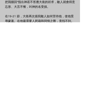
把我贖回”指出神若不答應大衛的祈求，敵人就會得意
忘形、大言不慚，叫神的名受損。
在19-21 節，大衛再次描寫敵人如何苦待他，使他受
辱蒙羞。在他最需要人慰藉和同情之際，竟找不到。
他需要食物飲料，敵人卻給他“苦膽”和“醋”。“苦膽”或
是一種有毒的食物;“醋”指一種酸質的酒。苦的膽和酸
的酒也是形容敵人的辱駡和嘲笑。《新約》福音書的
作者記述耶穌在十字架上的苦難，想起這裡所說的
話，盡都應驗在耶穌身上。
求神報應（22-28 節）
22.願他們的筵席在他們面前變為網羅，在他們平安
的時候變為機檻。
23.願他們的眼睛昏矇，不得看見；願你使他們的腰
常常戰抖。
24.求你將你的惱恨倒在他們身上，叫你的烈怒追上
他們。
25.願他們的住處變為荒場；願他們的帳棚無人居
住。
26.因為，你所擊打的，他們就逼迫；你所擊傷的，
他們戲說他的愁苦。
27.願你在他們的罪上加罪，不容他們在你面前稱