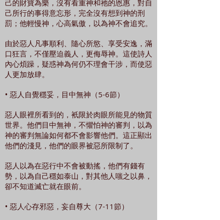
己的財寶為樂，沒有看重神和祂的恩惠，對自
己所行的事得意忘形，完全沒有想到神的刑
罰；他輕慢神，心高氣傲，以為神不會追究。
由於惡人凡事順利、隨心所慾、享受安逸，滿
口狂言，不僅壓迫義人，更侮辱神。這使詩人
內心煩躁，疑惑神為何仍不理會干涉，而使惡
人更加放肆。
• 惡人自覺穩妥，目中無神（5-6節）
惡人眼裡所看到的，衹限於肉眼所能見的物質
世界。他們目中無神，不懼怕神的審判，以為
神的審判無論如何都不會影響他們。這正顯出
他們的淺見，他們的眼界被惡所限制了。
惡人以為在惡行中不會被動搖，他們有錢有
勢，以為自己穩如泰山，對其他人嗤之以鼻，
卻不知道滅亡就在眼前。
• 惡人心存邪惡，妄自尊大（7-11節）