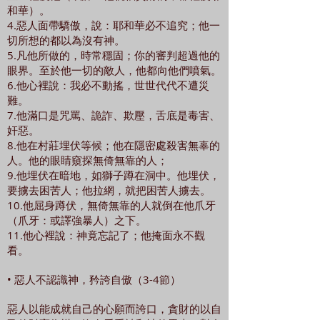
和華）。
4.惡人面帶驕傲，說：耶和華必不追究；他一
切所想的都以為沒有神。
5.凡他所做的，時常穩固；你的審判超過他的
眼界。至於他一切的敵人，他都向他們噴氣。
6.他心裡說：我必不動搖，世世代代不遭災
難。
7.他滿口是咒罵、詭詐、欺壓，舌底是毒害、
奸惡。
8.他在村莊埋伏等候；他在隱密處殺害無辜的
人。他的眼睛窺探無倚無靠的人；
9.他埋伏在暗地，如獅子蹲在洞中。他埋伏，
要擄去困苦人；他拉網，就把困苦人擄去。
10.他屈身蹲伏，無倚無靠的人就倒在他爪牙
（爪牙：或譯強暴人）之下。
11.他心裡說：神竟忘記了；他掩面永不觀
看。
• 惡人不認識神，矜誇自傲（3-4節）
惡人以能成就自己的心願而誇口，貪財的以自