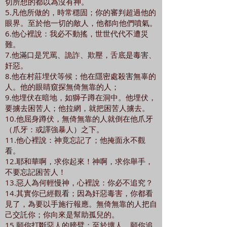
切所想的都以為沒有神。
5.凡他所做的，時常穩固；你的審判超過他的
眼界。至於他一切的敵人，他都向他們噴氣。
6.他心裡說：我必不動搖，世世代代不遭災
難。
7.他滿口是咒罵、詭詐、欺壓，舌底是毒害、
奸惡。
8.他在村莊埋伏等候；他在隱密處殺害無辜的
人。他的眼睛窺探無倚無靠的人；
9.他埋伏在暗地，如獅子蹲在洞中。他埋伏，
要擄去困苦人；他拉網，就把困苦人擄去。
10.他屈身蹲伏，無倚無靠的人就倒在他爪牙
（爪牙：或譯強暴人）之下。
11.他心裡說：神竟忘記了；他掩面永不觀
看。
12.耶和華啊，求你起來！神啊，求你舉手，
不要忘記困苦人！
13.惡人為何輕慢神，心裡說：你必不追究？
14.其實你已經觀看；因為奸惡毒害，你都看
見了，為要以手施行報應。無倚無靠的人把自
己交託你；你向來是幫助孤兒的。
15.願你打斷惡人的膀臂；至於壞人，願你追