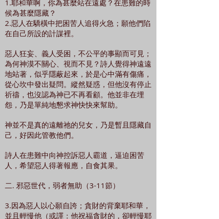
1.耶和華啊，你為甚麼站在遠處？在患難的時
候為甚麼隱藏？
2.惡人在驕橫中把困苦人追得火急；願他們陷
在自己所設的計謀裡。
惡人狂妄、義人受困，不公平的事顯而可見；
為何神漠不關心、視而不見？詩人覺得神遠遠
地站著，似乎隱蔽起來，於是心中滿有傷痛，
從心坎中發出疑問。縱然疑惑，但他沒有停止
祈禱，也沒認為神已不再看顧。他並非在埋
怨，乃是單純地懇求神快快來幫助。
神並不是真的遠離祂的兒女，乃是暫且隱藏自
己，好因此管教他們。
詩人在患難中向神控訴惡人霸道，逼迫困苦
人，希望惡人得著報應，自食其果。
二. 邪惡世代，弱者無助（3-11節）
3.因為惡人以心願自誇；貪財的背棄耶和華，
並且輕慢他（或譯：他祝福貪財的，卻輕慢耶