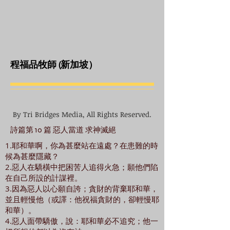
程福品牧師 (新加坡）
By Tri Bridges Media, All Rights Reserved.
詩篇第 10 篇 惡人當道 求神滅絕
1.耶和華啊，你為甚麼站在遠處？在患難的時
候為甚麼隱藏？
2.惡人在驕橫中把困苦人追得火急；願他們陷
在自己所設的計謀裡。
3.因為惡人以心願自誇；貪財的背棄耶和華，
並且輕慢他（或譯：他祝福貪財的，卻輕慢耶
和華）。
4.惡人面帶驕傲，說：耶和華必不追究；他一