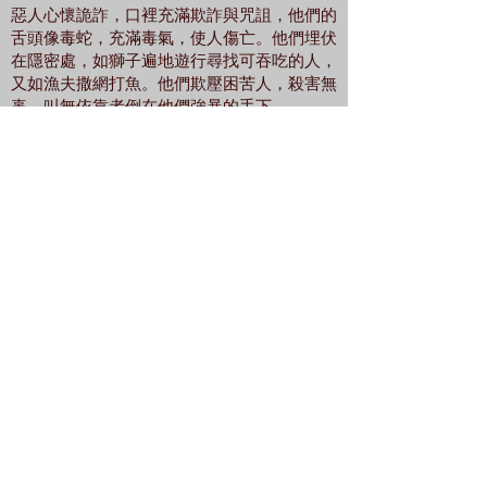
惡人心懷詭詐，口裡充滿欺詐與咒詛，他們的
舌頭像毒蛇，充滿毒氣，使人傷亡。他們埋伏
在隱密處，如獅子遍地遊行尋找可吞吃的人，
又如漁夫撒網打魚。他們欺壓困苦人，殺害無
辜，叫無依靠者倒在他們強暴的手下。
惡人以為神是健忘者，任由義人受苦。惡人以
為神不會看見他們的惡行，忘記了、不理睬、
掩面不顧。他們卻不知道，惡人所行的一切，
神正在鑒察，終必受報應。
詩人陳述苦情，祈求神伸冤（12-18節）
一.求神興起，追究惡人（12-14節）
12.耶和華啊，求你起來！神啊，求你舉手，
不要忘記困苦人！
13.惡人為何輕慢神，心裡說：你必不追究？
14.其實你已經觀看；因為奸惡毒害，你都看
見了，為要以手施行報應。無倚無靠的人把自
己交託你；你向來是幫助孤兒的。