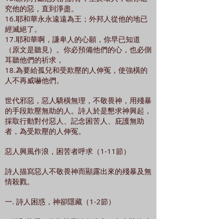
究他的惡，直到淨盡。
16.耶和華永永遠遠為王；外邦人從他的地已
經滅絕了。
17.耶和華啊，謙卑人的心願，你早已知道
（原文是聽見）。你必預備他們的心，也必側
耳聽他們的祈求，
18.為要給孤兒和受欺壓的人伸冤，使強橫的
人不再威嚇他們。
世代邪惡，惡人驕橫無理，不敬畏神，用殘暴
的手段欺壓無助的人。詩人於是懇求神興起，
採取行動對付惡人、記念困苦人、庇護無助
者，為受欺壓的人伸冤。
惡人興風作浪，困苦者呼求（1-11節）
詩人描寫惡人不敬畏神而顯露出來的殘暴及無
情殺戮。
一. 詩人困惑，神卻隱藏（1-2節）