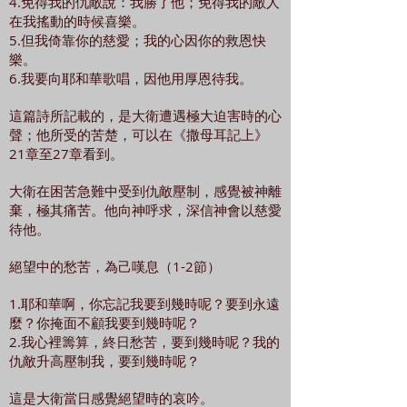
4.免得我的仇敵說：我勝了他；免得我的敵人
在我搖動的時候喜樂。
5.但我倚靠你的慈愛；我的心因你的救恩快
樂。
6.我要向耶和華歌唱，因他用厚恩待我。
這篇詩所記載的，是大衛遭遇極大迫害時的心
聲；他所受的苦楚，可以在《撒母耳記上》
21章至27章看到。
大衛在困苦急難中受到仇敵壓制，感覺被神離
棄，極其痛苦。他向神呼求，深信神會以慈愛
待他。
絕望中的愁苦，為己嘆息（1-2節）
1.耶和華啊，你忘記我要到幾時呢？要到永遠
麼？你掩面不顧我要到幾時呢？
2.我心裡籌算，終日愁苦，要到幾時呢？我的
仇敵升高壓制我，要到幾時呢？
這是大衛當日感覺絕望時的哀吟。