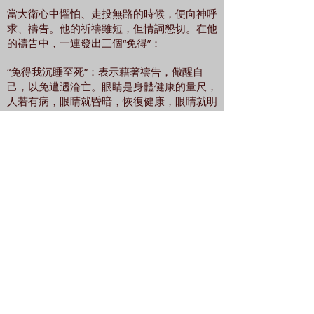
當大衛心中懼怕、走投無路的時候，便向神呼
求、禱告。他的祈禱雖短，但情詞懇切。在他
的禱告中，一連發出三個“免得”：
“免得我沉睡至死”：表示藉著禱告，儆醒自
己，以免遭遇淪亡。眼睛是身體健康的量尺，
人若有病，眼睛就昏暗，恢復健康，眼睛就明
亮。
“免得我的仇敵說，我勝了他”：表示藉著禱告
得以勝過敵人，以免遭遇失敗。
“免得我的敵人在我搖動的時候喜樂”：表示藉
著禱告，神使他恢復健康，以免遭遇痛
苦。“搖動”表示奄奄一息，生命垂危。
大衛禱告的三大目標：得救、得勝、得榮。結
果神讓他化險為夷。
絕望中的盼望，靠神喜樂（5-6節）