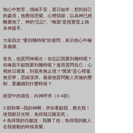
他心中愁苦，情緒不安，度日如年；想到自己
的處境，他覺得恐懼、心裡煩躁，以為神已經
離棄他了。神的“忘記”、“掩面”是指實質上祂
未伸援手。
大衛四次 “要到幾時呢”的發問，表示他心中極
其傷痛。
首先，他質問神兩次：你忘記我要到幾時呢？
你掩面不顧我要到幾時呢？進而質問自己：心
裡終日籌算，到底有無止境？“籌算”是心裡毫
無安寧，思緒澎湃。最後他質問敵人所施的壓
制，要繼續到什麼時候？
絕望中的禱告，向神呼求（3-4節）
3.耶和華─我的神啊，求你看顧我，應允我！
使我眼目光明，免得我沉睡至死；
4.免得我的仇敵說：我勝了他；免得我的敵人
在我搖動的時候喜樂。