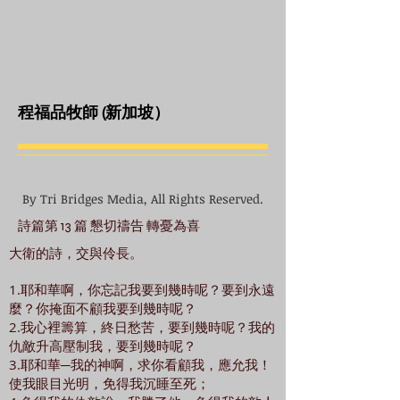
程福品牧師 (新加坡）
By Tri Bridges Media, All Rights Reserved.
詩篇第 13 篇 懇切禱告 轉憂為喜
大衛的詩，交與伶長。
1.耶和華啊，你忘記我要到幾時呢？要到永遠
麼？你掩面不顧我要到幾時呢？
2.我心裡籌算，終日愁苦，要到幾時呢？我的
仇敵升高壓制我，要到幾時呢？
3.耶和華─我的神啊，求你看顧我，應允我！
使我眼目光明，免得我沉睡至死；