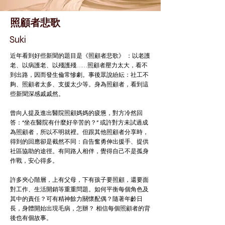
照顧者悲歌
Suki
近年看到好些新聞的題目是《照顧者悲歌》 ：以老護
老、以病護老、以殘護殘……照顧者壓力太大，看不
到出路，因而發生倫常慘劇。事後眾說紛紜：社工不
夠、照顧者太多、支援太少等。身為照顧者，看到這
些新聞深感戚戚然。
曾向人提及進出醫院照顧媽媽的疲憊，對方冷然回
答：“坐在醫院有什麼好辛苦的？” 或許對方未試過成
為照顧者，所以不明就裡。但跟其他照顧者分享時，
得到的回應卻是截然不同：自告奮勇伸出援手、提供
社區協助的途徑。有同路人相伴，覺得自己不是孤身
作戰，安心得多。
許多夾心階層，上有父母，下有孩子要照顧，還要面
對工作、生活開銷等重重問題。如何平衡每個角色及
其中的責任？可有精神餘力關懷配偶？隨著年齡日
長，身體開始出現毛病，怎辦？ 相信每個照顧者的背
後也有個故事。