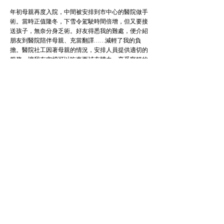
年初母親再度入院，中間被安排到市中心的醫院做手
術。當時正值隆冬，下雪令駕駛時間倍增，但又要接
送孩子，無奈分身乏術。好友得悉我的難處，便介紹
朋友到醫院陪伴母親、充當翻譯……減輕了我的負
擔。醫院社工因著母親的情況，安排人員提供適切的
服務，讓我有空檔可以吃東西補充體力、享受寧靜的
片刻。
身為照顧者，首先要調理好自己，才有力量照顧他
人。有問題時切勿獨自面對，不妨向親友傾訴、互相
守望，並尋求社區的資源和服務。作為照顧者的親
友，可能簡單地聆聽對方吐心聲，已然是個舒緩。若
果能協助他們特別的需要，如幫忙接送、煮食、陪同
看醫生，無疑是雪中送炭。
照顧長者和孩子不是一時三刻的事，乃是一個長途
賽。非洲諺語：“It takes a village to raise a child.
（教養一個孩子，需要一條村的參與。）” 同樣地，
我認為照顧者亦需要眾人群策群力，使他們有強勁的
後盾，有力量和盼望繼續前行，避免悲劇發生。