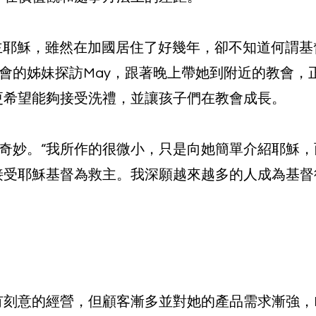
主耶穌，雖然在加國居住了好幾年，卻不知道何謂基
教會的姊妹探訪May，跟著晚上帶她到附近的教會，
更希望能夠接受洗禮，並讓孩子們在教會成長。
很奇妙。“我所作的很微小，只是向她簡單介紹耶穌
接受耶穌基督為救主。我深願越來越多的人成為基督
刻意的經營，但顧客漸多並對她的產品需求漸強，P