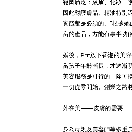
範圍廣泛：紋眉、化妝、
因此對護膚品、精油特別
實踐都是必須的。”根據
當的產品，方能有事半功
婚後，Pat放下香港的美
當孩子年齡漸長，才逐漸
美容服務是可行的，除可
一切從零開始。創業之路
外在美——皮膚的需要
身為母親及美容師等多重