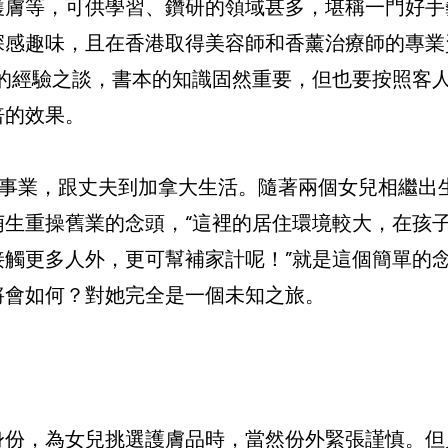
護膚等，可供學習、鑽研的領域甚多，堪稱一門好手
深感趣味，且在香港取得美容師和香薰治療師的專業
她的經驗之談，書本的知識固然重要，但也要按照客
倍的效果。
容事業，跟丈夫到加拿大生活。隨著兩個女兒相繼出
萌生重操舊業的念頭，“這裡的居住環境較大，在孩
接觸更多人外，更可幫補家計呢！”就是這個簡單的
將會如何？對她完全是一個未知之旅。
身份，為女兒挑選護膚品時，當然份外緊張謹慎。但