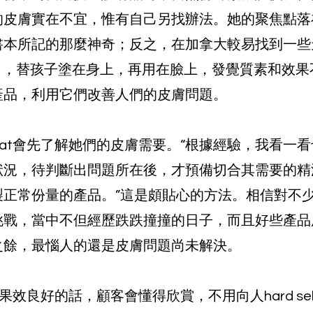
的皮膚實在不宜，惟有自己另找辦法。她的聚焦點落
書本所記的那麼神奇；反之，在加拿大較易找到一些
 oil），替孩子塗在身上，再用在臉上，發覺質素和效
產品，利用它們改善人們的皮膚問題。
at會先了解她們的皮膚需要。“根據經驗，我看一
狀況，待判斷出問題所在後，才預備切合其需要的精
製正常份量的產品。”這是頗貼心的方法。相信對不
挑戰，當中不但經歷跌跌撞撞的日子，而且好些產品
之餘，最惱人的還是皮膚問題尚未解決。
果效良好的話，顧客會懂得欣賞，不用向人hard s