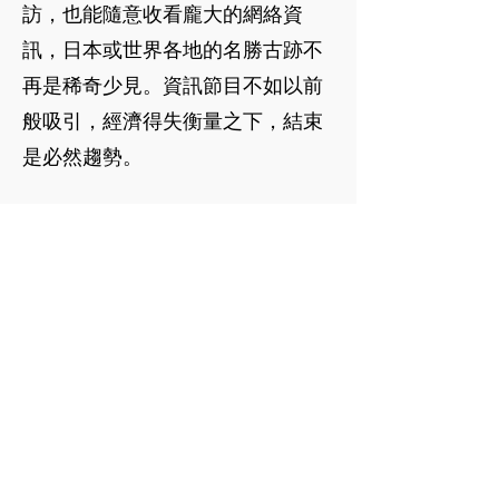
訪，也能隨意收看龐大的網絡資
訊，日本或世界各地的名勝古跡不
再是稀奇少見。資訊節目不如以前
般吸引，經濟得失衡量之下，結束
是必然趨勢。
比起電視劇、飲食或旅遊節目，企
鵝更愛資訊科技節目。比起全是主
觀自選的網絡節目，或AI提供投你
所好的資訊，企鵝更愛電視節目，
因收看前內容全不知，常收獲意外
的客觀最新常識，驚喜不斷！再加
上在製作電視節目上，也能體會到
日本人的認真態度。可惜資訊節目