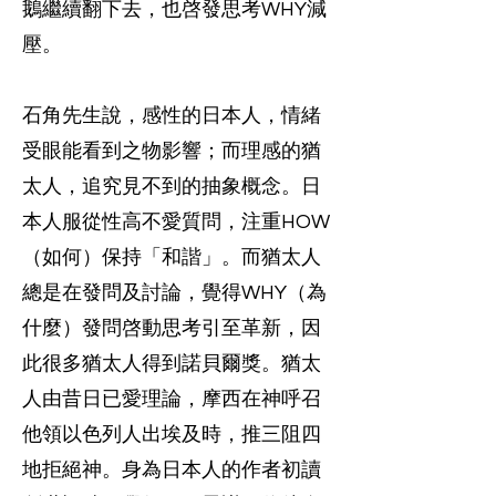
鵝繼續翻下去，也啓發思考WHY減
壓。
石角先生說，感性的日本人，情緒
受眼能看到之物影響；而理感的猶
太人，追究見不到的抽象概念。日
本人服從性高不愛質問，注重HOW
（如何）保持「和諧」。而猶太人
總是在發問及討論，覺得WHY（為
什麼）發問啓動思考引至革新，因
此很多猶太人得到諾貝爾獎。猶太
人由昔日已愛理論，摩西在神呼召
他領以色列人出埃及時，推三阻四
地拒絕神。身為日本人的作者初讀