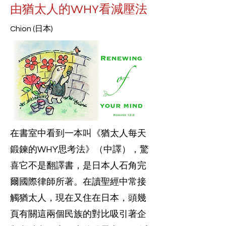
由猶太人的WHY看減壓法
Chion (日本)
在書室中看到一本叫《猶太人每天
鍛鍊的WHY思考法》（中譯），驚
喜它不是翻譯書，是日本人石角完
爾國際律師所著。在讀聖經中常接
觸猶太人，現在又住在日本，頭幾
頁有關這兩個民族的對比吸引著企