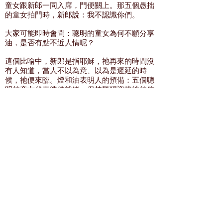
童女跟新郎一同入席，門便關上。那五個愚拙
的童女拍門時，新郎說：我不認識你們。
大家可能即時會問：聰明的童女為何不願分享
油，是否有點不近人情呢？
這個比喻中，新郎是指耶穌，祂再來的時間沒
有人知道，當人不以為意、以為是遲延的時
候，祂便來臨。燈和油表明人的預備：五個聰
明的童女代表準備就緒、保持警醒迎接祂的信
徒；五個愚拙的童女則是沒有預備好，因此錯
失機會，被摒之於門外。油也代表人真實無偽
的信仰，有聖靈同在的寫照：
“你們既聽見真理的道，就是那叫你們得救的
福音，也信了基督，既然信他，就受了所應許
的聖靈為印記。這聖靈是我們得基業的憑
據……” （以弗所書1:13-14）
因此，當新郎抵達時，愚拙的要求聰明的一些
油而不果，並非她們刻薄無情，只是信仰、救
恩屬乎個人，難以分享。
倒垃圾這“例行公事” 每周五都會發生，通常垃