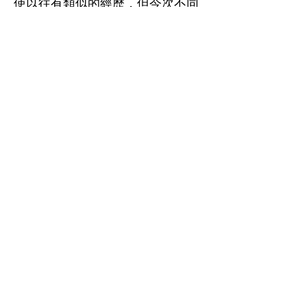
使以往有類似的經歷，但今次不同
之處在於：以前是身外，今次是身
內。當想到自己的身體，就覺得自
己離死亡不遠，每每感觸掉淚。這
段日子，除了無奈、無希望外，剩
下的好像只有等死。
縱使如此不濟，我發現教會的牧
師、各地的弟兄姊妹仍然努力為我
禱告——在痛苦中給我力量渡過每
一日。心平氣和時反問自己：“上帝
要求我作的，我也未必照做，不是
嗎？”。我逐漸領會，上帝沒有按著
我所求去處理我的健康問題，不是