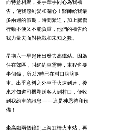
而特意相聚，並手牽手同心為我禱
告，使我感到愛和關心！醫師給我最
多兩週的假期，時間緊迫，加上腿傷
行動不便又不能負重，他們的禱告給
我力量去面對挑戰和未知之數。
星期六一早起床出發去高鐵站。因為
住在郊區，叫網約車需時，車程也要
半個鐘，所以7時已在村口牌坊叫
車。出乎意料之外車子火速到達，後
來才知道司機剛送客人到村口，便收
到我約車的訊息——這是神恩待和預
備！
坐高鐵兩個鐘到上海虹橋火車站，再