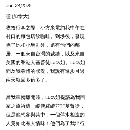
Jun 28,2025
瞳 (加拿大)
收拾行李之際，小方來電約我中午在
村口的麵包店飲咖啡。到埗後，發現
除了她和小馬哥外，還有他們的鄰
居、一個來自台灣的裁縫，以及來自
美國的香港人基督徒Lucy姐。Lucy姐
問及我身體的狀況，我說有進步且過
兩天就回多倫多了。
當我準備離開時，Lucy姐提議為我回
家之旅祈禱。縱使裁縫並非基督徒，
但是他想參與其中，一個萍水相逢的
人竟如此有人情味！他們為了我出行