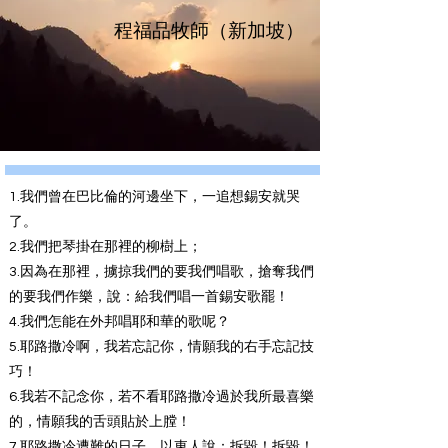
程福品牧師（新加坡）
1.我們曾在巴比倫的河邊坐下，一追想錫安就哭
了。
2.我們把琴掛在那裡的柳樹上；
3.因為在那裡，擄掠我們的要我們唱歌，搶奪我們
的要我們作樂，說：給我們唱一首錫安歌罷！
4.我們怎能在外邦唱耶和華的歌呢？
5.耶路撒冷啊，我若忘記你，情願我的右手忘記技
巧！
6.我若不記念你，若不看耶路撒冷過於我所最喜樂
的，情願我的舌頭貼於上膛！
7.耶路撒冷遭難的日子，以東人說：拆毀！拆毀！