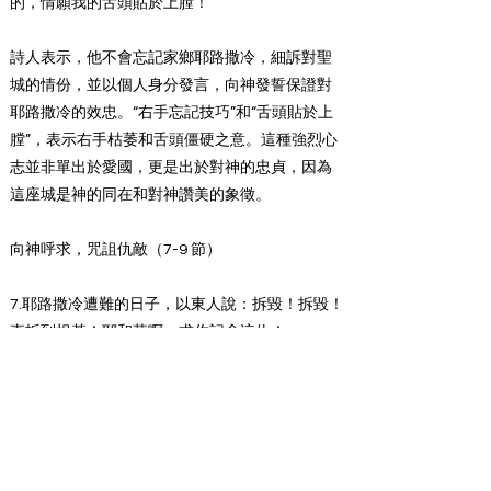
的，情願我的舌頭貼於上膛！
詩人表示，他不會忘記家鄉耶路撒冷，細訴對聖
城的情份，並以個人身分發言，向神發誓保證對
耶路撒冷的效忠。“右手忘記技巧”和“舌頭貼於上
膛”，表示右手枯萎和舌頭僵硬之意。這種強烈心
志並非單出於愛國，更是出於對神的忠貞，因為
這座城是神的同在和對神讚美的象徵。
向神呼求，咒詛仇敵（7-9 節）
7.耶路撒冷遭難的日子，以東人說：拆毀！拆毀！
直拆到根基！耶和華啊，求你記念這仇！
8.將要被滅的巴比倫城啊（城：原文是女子），報
復你像你待我們的，那人便為有福！
9.拿你的嬰孩摔在磐石上的，那人便為有福！
讀到這段經文，我們會感到震驚;現代人難於接受