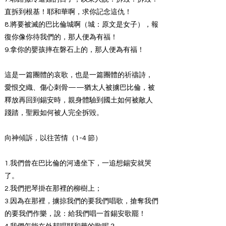
直拆到根基！耶和華啊，求你記念這仇！
8.將要被滅的巴比倫城啊（城：原文是女子），報
復你像你待我們的，那人便為有福！
9.拿你的嬰孩摔在磐石上的，那人便為有福！
這是一篇團體的哀歌，也是一篇團體的祈禱詩，
愛恨交織、傷心刺骨——猶太人被擄巴比倫，被
釋放再回到錫安時，親身體驗到國土如何被敵人
踐踏，聖殿如何被人完全拆毀。
向神傾訴，以往苦情（1-4 節）
1.我們曾在巴比倫的河邊坐下，一追想錫安就哭
了。
2.我們把琴掛在那裡的柳樹上；
3.因為在那裡，擄掠我們的要我們唱歌，搶奪我們
的要我們作樂，說：給我們唱一首錫安歌罷！