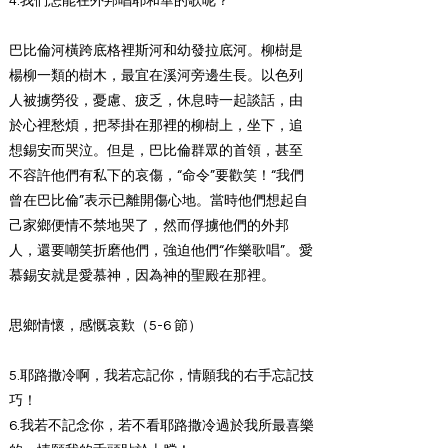
4.我們怎能在外邦唱耶和華的歌呢？
巴比倫河橫跨底格裡斯河和幼發拉底河。柳樹是
楊柳一類的樹木，最宜在溪河旁邊生長。以色列
人被擄勞役，憂慮、疲乏，休息時一起談話，由
於心裡愁煩，把琴掛在那裡的柳樹上，坐下，追
想錫安而哭泣。但是，巴比倫群眾的首領，甚至
不容許他們有私下的哀傷，“命令”要歡笑！“我們
曾在巴比倫”表示已離開傷心地。當時他們想起自
己家鄉便情不禁地哭了，然而俘擄他們的外邦
人，還要嘲笑折磨他們，強迫他們“作樂歌唱”。愛
慕錫安就是愛慕神，因為神的聖殿在那裡。
思鄉情懷，感慨哀歎（5-6 節）
5.耶路撒冷啊，我若忘記你，情願我的右手忘記技
巧！
6.我若不記念你，若不看耶路撒冷過於我所最喜樂