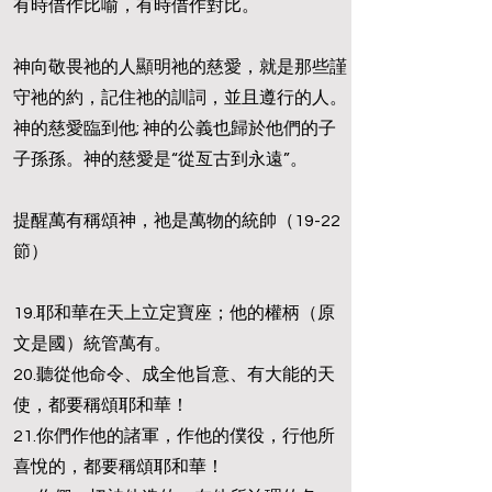
有時借作比喻，有時借作對比。
神向敬畏祂的人顯明祂的慈愛，就是那些謹
守祂的約，記住祂的訓詞，並且遵行的人。
神的慈愛臨到他; 神的公義也歸於他們的子
子孫孫。神的慈愛是“從亙古到永遠”。
提醒萬有稱頌神，祂是萬物的統帥（19-22
節）
19.耶和華在天上立定寶座；他的權柄（原
文是國）統管萬有。
20.聽從他命令、成全他旨意、有大能的天
使，都要稱頌耶和華！
21.你們作他的諸軍，作他的僕役，行他所
喜悅的，都要稱頌耶和華！