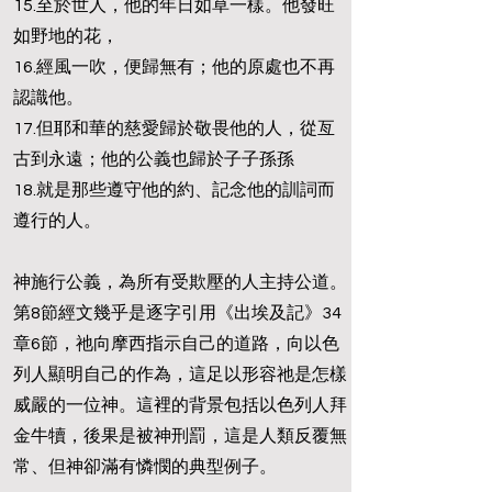
15.至於世人，他的年日如草一樣。他發旺
如野地的花，
16.經風一吹，便歸無有；他的原處也不再
認識他。
17.但耶和華的慈愛歸於敬畏他的人，從亙
古到永遠；他的公義也歸於子子孫孫
18.就是那些遵守他的約、記念他的訓詞而
遵行的人。
神施行公義，為所有受欺壓的人主持公道。
第8節經文幾乎是逐字引用《出埃及記》34
章6節，祂向摩西指示自己的道路，向以色
列人顯明自己的作為，這足以形容祂是怎樣
威嚴的一位神。這裡的背景包括以色列人拜
金牛犢，後果是被神刑罰，這是人類反覆無
常、但神卻滿有憐憫的典型例子。