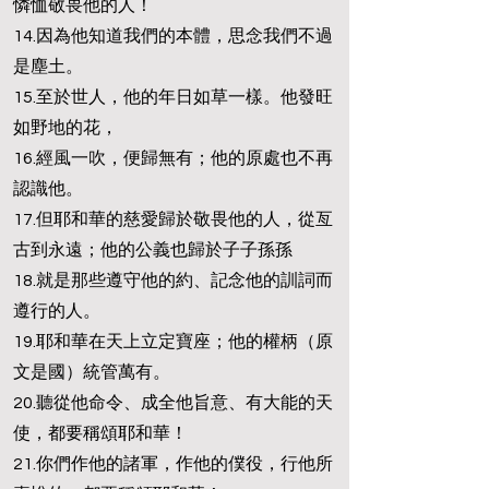
憐恤敬畏他的人！
14.因為他知道我們的本體，思念我們不過
是塵土。
15.至於世人，他的年日如草一樣。他發旺
如野地的花，
16.經風一吹，便歸無有；他的原處也不再
認識他。
17.但耶和華的慈愛歸於敬畏他的人，從亙
古到永遠；他的公義也歸於子子孫孫
18.就是那些遵守他的約、記念他的訓詞而
遵行的人。
19.耶和華在天上立定寶座；他的權柄（原
文是國）統管萬有。
20.聽從他命令、成全他旨意、有大能的天
使，都要稱頌耶和華！
21.你們作他的諸軍，作他的僕役，行他所