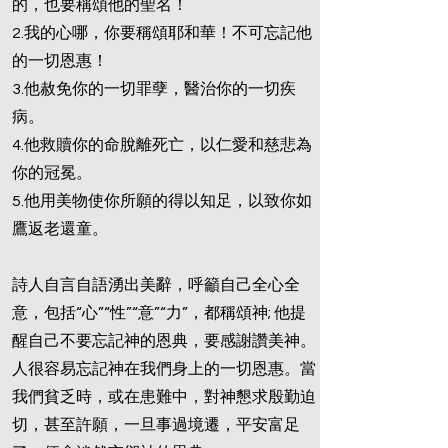
的，也要稱頌他的聖名！
2.我的心哪，你要稱頌耶和華！不可忘記他
的一切恩惠！
3.他赦免你的一切罪孽，醫治你的一切疾
病。
4.他救贖你的命脫離死亡，以仁愛和慈悲為
你的冠冕。
5.他用美物使你所願的得以知足，以致你如
鷹返老還童。
詩人自言自語湧出美辭，呼籲自己全心全
意，包括“心”“性”“意”“力”，都稱頌神; 他提
醒自己不要忘記神的恩典，要感謝讚美神。
人很容易忘記神在我們身上的一切恩惠。當
我們貧乏時，或在患難中，對神懇求殷勤迫
切，甚至許願，一旦事過境遷，平安富足