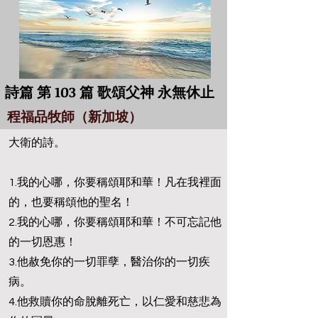
詩篇 第 103 篇 歌頌父神 永無休止
程福品牧師（新加坡）
大衛的詩。
1.我的心哪，你要稱頌耶和華！凡在我裡面
的，也要稱頌他的聖名！
2.我的心哪，你要稱頌耶和華！不可忘記他
的一切恩惠！
3.他赦免你的一切罪孽，醫治你的一切疾
病。
4.他救贖你的命脫離死亡，以仁愛和慈悲為