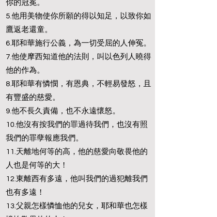
你的冠冕。
5.他用美物使你所願的得以知足，以致你如
鷹返老還童。
6.耶和華施行公義，為一切受屈的人伸冤。
7.他使摩西知道他的法則，叫以色列人曉得
他的作為。
8.耶和華有憐憫，有恩典，不輕易發怒，且
有豐盛的慈愛。
9.他不長久責備，也不永遠懷怒。
10.他沒有按我們的罪過待我們，也沒有照
我們的罪孽報應我們。
11.天離地何等的高，他的慈愛向敬畏他的
人也是何等的大！
12.東離西有多遠，他叫我們的過犯離我們
也有多遠！
13.父親怎樣憐恤他的兒女，耶和華也怎樣