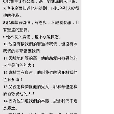
6.耶和華施行公義，為一切受屈的人伸冤。
7.他使摩西知道他的法則，叫以色列人曉得
他的作為。
8.耶和華有憐憫，有恩典，不輕易發怒，且
有豐盛的慈愛。
9.他不長久責備，也不永遠懷怒。
10.他沒有按我們的罪過待我們，也沒有照
我們的罪孽報應我們。
11.天離地何等的高，他的慈愛向敬畏他的
人也是何等的大！
12.東離西有多遠，他叫我們的過犯離我們
也有多遠！
13.父親怎樣憐恤他的兒女，耶和華也怎樣
憐恤敬畏他的人！
14.因為他知道我們的本體，思念我們不過
是塵土。