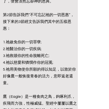
了，便會淡然忘卻神的恩典。
第2節告訴我們“不可忘記祂的一切恩惠”，
接下來的3節經文告訴我們其中的五樣恩
惠：
1.祂赦免你的一切罪孽;
2.祂醫治你的一切疾病;
3.祂救贖你的性命脫離死亡;
4.祂以慈愛和憐憫作你的冠冕;
5.祂用美物使你所願的得以知足，以致於你
好像鷹一般恢復青春的活力，意即返老還
童。
鷹（Eagle）是一種食肉之鳥，鉤啄利爪，
疾飛而力強，性極威猛。聖經中屢屢以鷹之