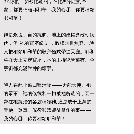
22.你們一切被他造的，在他所治理的各
處，都要稱頌耶和華！我的心哪，你要稱頌
耶和華！
神是永恆宇宙的統帥。地上的政權會改朝換
代，但“祂的寶座堅立”，政權永世無窮。 詩
人把稱頌耶和華的敬拜儀式帶進天庭。耶和
華在天上立定寶座，祂的王權統管萬有。全
宇宙都充滿對神的頌讚。
詩人在此呼籲四種活物——大能天使、祂
的眾軍、祂的僕役和一切被祂所造的，要一
齊在祂統治的各處稱頌祂; 這是成千上萬的
天使、眾軍、僕役和眾聖徒當作的事——
我的心哪，你要稱頌耶和華！