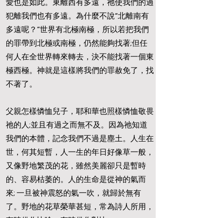
愛也是如此。東離西有多遠，祂使我們的過
犯離我們也有多遠。為什麼不說“北離南有
多遠呢？”世界有北極南極，所以若把我們
的罪帶到北極或南極，仍然能夠找著;但任
何人在全世界轉來轉去，決不能找著一個東
極西極。神就是這樣將我們的罪赦免了，找
不著了。
父親怎樣憐恤兒子，耶和華也照樣憐恤敬畏
祂的人;並且有過之而無不及。因為祂知道
我們的本體，記念我們不過是塵土。人生在
世，何其短暫，人一生的年日好像草一般，
又像野地繁茂的花，雖然美麗卻只是暫時
的、容易枯萎的。人的生命是從神的氣而
來; 一旦被神震怒的氣一吹，就歸於無有
了。野地的花草榮華甚短，常為詩人所用，