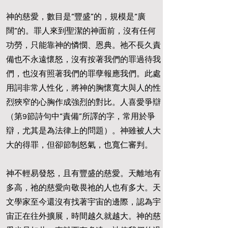
神的慈愛，數目是“豐盛”的，規模是“廣
闊”的。罪人來到聖潔的神面前，沒有任何
功勞，只能靠神的憐憫、恩典。祂不長久責
備也不永遠懷怒，沒有按著我們的罪過待我
們，也沒有照著我們的罪孽報應我們。此處
用詞非常人性化，將神的胸懷寬大與人的性
烈狹窄的心胸作成強烈的對比。人喜愛爭辯
（第9節詩句中“責備”所譯的字，常用於爭
辯，尤其是為法律上的問題）。神雖被人大
大的得罪，但卻節制怒氣，也寬仁審判。
神不輕易發怒，且有豐盛的慈愛。天離地有
多高，祂的慈愛向敬畏祂的人也有多大。天
文學家至今還沒有找著宇宙的邊際，認為宇
宙正在往外擴展，時間越久就越大。神的慈