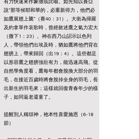
有力快速來作象徵或比喻。如先知以賽亞
說“那等候耶和華的，必重新得力，他們必
如鷹展翅上騰”（賽40：31）。大衛為掃羅
及約拿單作哀歌時，曾經敘述鷹之氣力宏大
（撒下1：23）。神在西乃山詔示以色列
人，帶領他們出埃及時，猶如鷹將他們背在
翅膀上，帶來歸回（出19：4）。這些都足
以形容鷹之翅膀強壯有力，能迅速高飛。從
自然學角度看，鷹每年都會脫換大部分的羽
毛，在接近百歲時將會脫掉全身的羽毛，長
出新生的羽毛來；這樣就回復青春年少的樣
子，如同返老還童了。
提醒別人稱頌神，祂本性喜愛施恩（6-18
節）