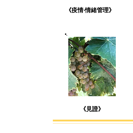
《疫情‧情緒管理》
居加生活
見證
《
》