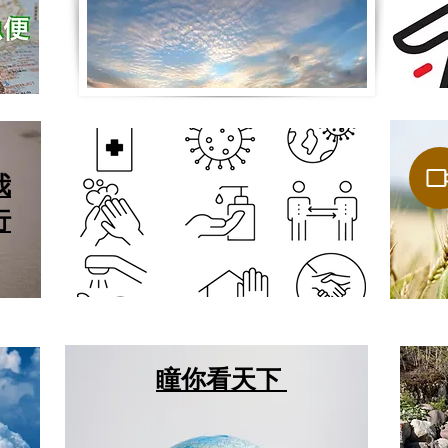
我
行
瞳你看天下
篇
篇