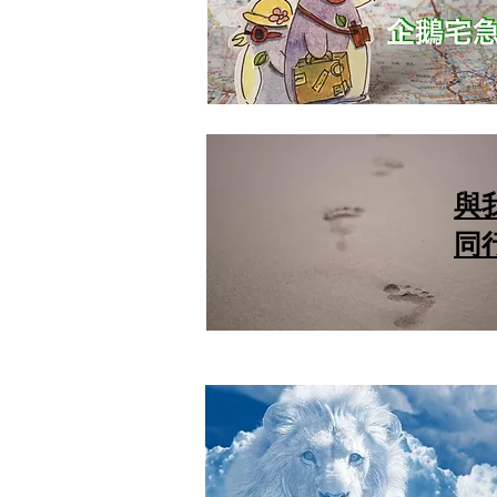
與
同
詩
詩