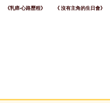
《乳癌
‧
心路歷程》
《 沒有主角的生日會》