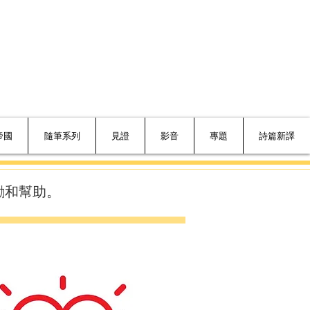
帝國
隨筆系列
見證
影音
專題
詩篇新譯
勵和幫助。