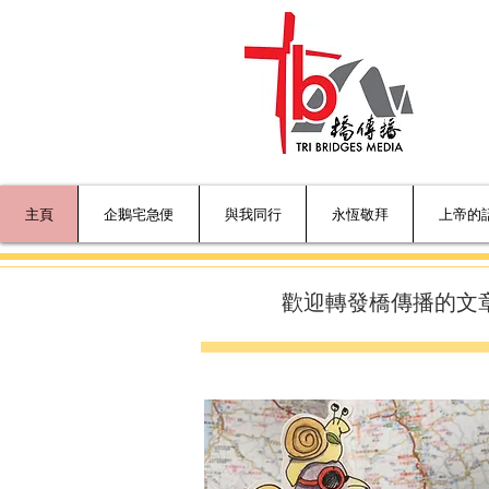
Hea
健
主頁
企鵝宅急便
與我同行
永恆敬拜
上帝的
歡迎轉發橋傳播的文